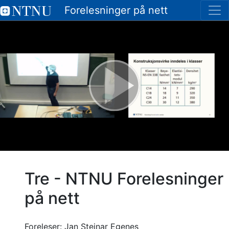
Forelesninger på nett
Tre - NTNU Forelesninger
på nett
Foreleser:
Jan Steinar Egenes