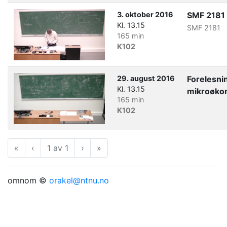
3. oktober 2016
SMF 2181
Kl. 13.15
SMF 2181
165 min
K102
29. august 2016
Forelesni
Kl. 13.15
mikroøko
165 min
K102
«
Første
‹
Forrige
1 av 1
›
Neste
»
Siste
omnom ©
orakel@ntnu.no