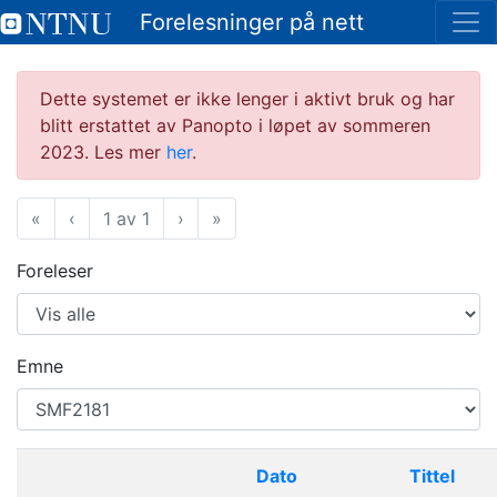
Forelesninger på nett
Dette systemet er ikke lenger i aktivt bruk og har
blitt erstattet av Panopto i løpet av sommeren
2023. Les mer
her
.
«
Første
‹
Forrige
1 av 1
›
Neste
»
Siste
Foreleser
Emne
Dato
Tittel