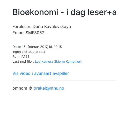
Bioøkonomi - i dag leser+a
Foreleser:
Daria Kovalevskaya
Emne:
SMF3052
Dato: 15. februar 2017, kl. 10.15
Ingen slettedato satt
Rom: A153
Last ned filer:
Lyd
Kamera
Skjerm
Kombinert
Vis video i avansert avspiller
omnom ©
orakel@ntnu.no