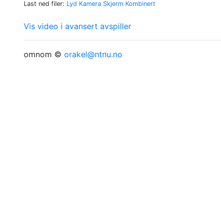
Last ned filer:
Lyd
Kamera
Skjerm
Kombinert
Vis video i avansert avspiller
omnom ©
orakel@ntnu.no