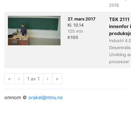
2016
27. mars 2017
TEK 2111
Kl. 10.14
innenfor i
105 min
produksj
K105
Industri 4.
Desentrali
Utvikling 
prosesser
«
Første
‹
Forrige
1 av 1
›
Neste
»
Siste
omnom ©
orakel@ntnu.no