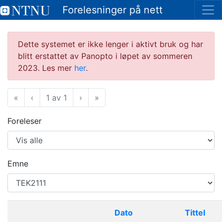
Forelesninger på nett
Dette systemet er ikke lenger i aktivt bruk og har
blitt erstattet av Panopto i løpet av sommeren
2023. Les mer
her
.
«
Første
‹
Forrige
1 av 1
›
Neste
»
Siste
Foreleser
Emne
Dato
Tittel