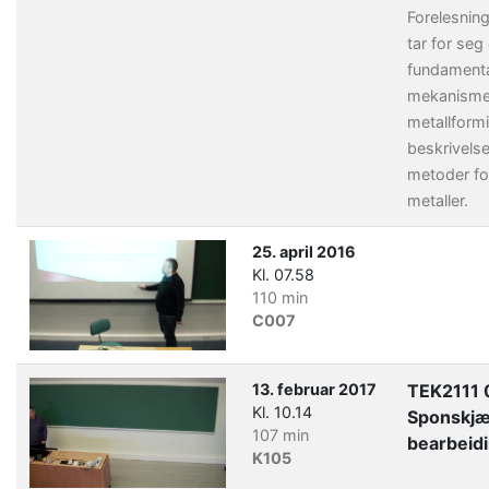
Forelesning
tar for seg
fundament
mekanisme
metallform
beskrivelse
metoder fo
metaller.
25. april 2016
Kl. 07.58
110 min
C007
13. februar 2017
TEK2111 
Kl. 10.14
Sponskj
107 min
bearbeid
K105