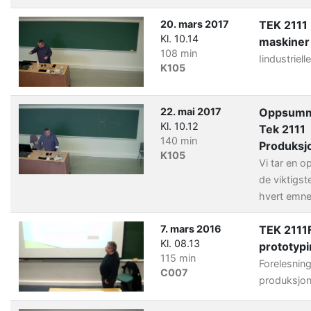
20. mars 2017
TEK 2111 
Kl. 10.14
maskiner
108 min
Iindustriel
K105
22. mai 2017
Oppsumm
Kl. 10.12
Tek 2111
140 min
Produksj
K105
Vi tar en 
de viktigst
hvert emne
7. mars 2016
TEK 2111
Kl. 08.13
prototyp
115 min
Forelesning
C007
produksjo