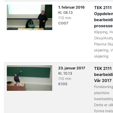
1. februar 2016
TEK 2111
Kl. 08.13
Oppdele
110 min
bearbeid
C007
prosesse
Klipping, Hu
Oksy/Acety
Plasma Skj
skjæring, 
skjæring
23. januar 2017
TEK 2111 
Kl. 10.13
bearbeid
110 min
Vår 2017
K105
Forelesning
plastiske
bearbeidin
Dette er ul
forme metal