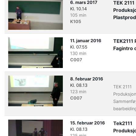
6. mars 2017
TEK 2111
Kl. 10.14
Produksj
105 min
Plastpro
K105
11. januar 2016
TEK2111 
Kl. 07.55
Fagintro
130 min
C007
8. februar 2016
Kl. 08.13
TEK 2111
123 min
Produksjo
C007
Sammenfø
bearbeidin
15. februar 2016
Tek2111
Kl. 08.13
Produksj
125 min