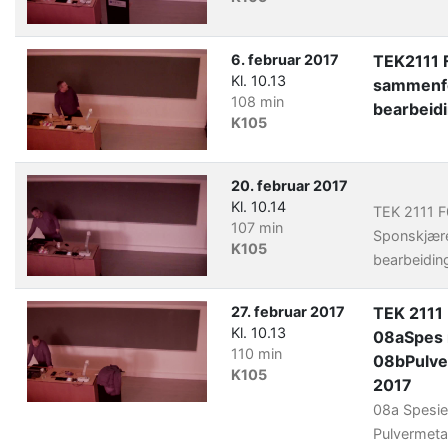
6. februar 2017
TEK2111 
Kl. 10.13
sammenf
108 min
bearbeid
K105
20. februar 2017
Kl. 10.14
TEK 2111 F
107 min
Sponskjær
K105
bearbeidin
27. februar 2017
TEK 2111
Kl. 10.13
08aSpes
110 min
08bPulve
K105
2017
08a Spesie
Pulvermetal