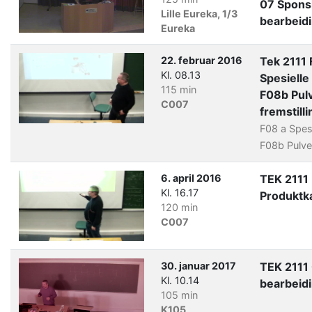
07 Spons
Lille Eureka, 1/3
bearbeid
Eureka
22. februar 2016
Tek 2111
Kl. 08.13
Spesielle
115 min
F08b Pulv
C007
fremstilli
F08 a Spes
F08b Pulve
6. april 2016
TEK 2111
Kl. 16.17
Produktka
120 min
C007
30. januar 2017
TEK 2111
Kl. 10.14
bearbeid
105 min
K105