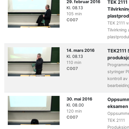
29. februar 2016
TEK 2111
Kl. 08.13
Tilvirknin
105 min
plastpro
C007
TEK 2111 v
Tilvirkning 
plastprodu
14. mars 2016
TEK2111 S
Kl. 08.13
produksj
110 min
Programme
C007
styringer 
kontroll av
bearbeidi
30. mai 2016
Oppsumme
Kl. 08.00
eksamen 
120 min
Oppsummer
C007
TEK 2111
Produksjo