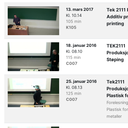
13. mars 2017
Tek 2111
Kl. 10.14
Additiv p
105 min
printing
K105
18. januar 2016
TEK2111
Kl. 08.10
Produksj
115 min
Støping
C007
25. januar 2016
Tek2111
Kl. 08.13
Produksj
125 min
Plastisk 
C007
Forelesnin
Plastisk fo
metaller