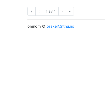
«
Første
‹
Forrige
1 av 1
›
Neste
»
Siste
omnom ©
orakel@ntnu.no