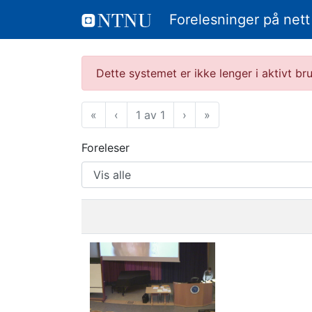
Forelesninger på nett
Dette systemet er ikke lenger i aktivt b
«
Første
‹
Forrige
1 av 1
›
Neste
»
Siste
Foreleser