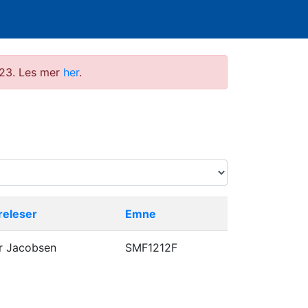
2023. Les mer
her
.
releser
Emne
r Jacobsen
SMF1212F