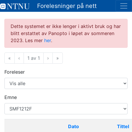
Forelesninger på nett
Dette systemet er ikke lenger i aktivt bruk og har
blitt erstattet av Panopto i løpet av sommeren
2023. Les mer
her
.
«
Første
‹
Forrige
1 av 1
›
Neste
»
Siste
Foreleser
Emne
Dato
Tittel