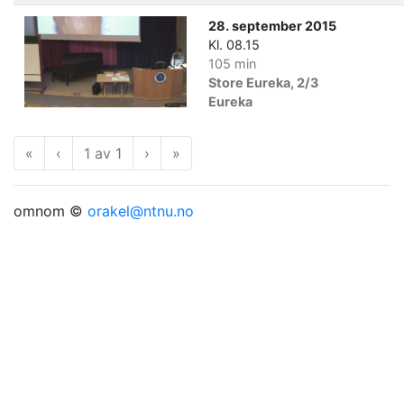
28. september 2015
Kl. 08.15
105 min
Store Eureka, 2/3
Eureka
«
Første
‹
Forrige
1 av 1
›
Neste
»
Siste
omnom ©
orakel@ntnu.no