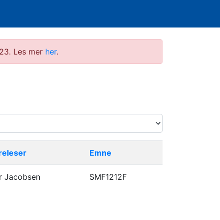
2023. Les mer
her
.
releser
Emne
r Jacobsen
SMF1212F