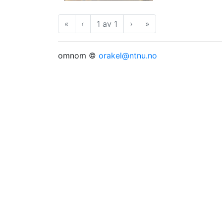
«
Første
‹
Forrige
1 av 1
›
Neste
»
Siste
omnom ©
orakel@ntnu.no