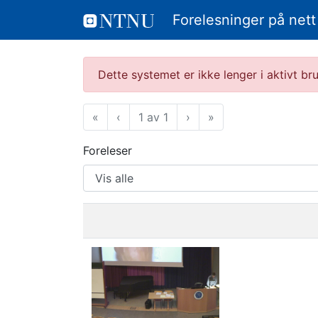
Forelesninger på nett
Dette systemet er ikke lenger i aktivt b
«
Første
‹
Forrige
1 av 1
›
Neste
»
Siste
Foreleser