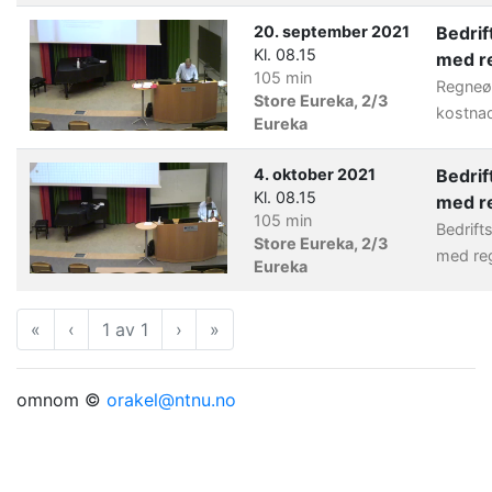
20. september 2021
Bedri
Kl. 08.15
med r
105 min
Regneø
Store Eureka, 2/3
kostna
Eureka
4. oktober 2021
Bedri
Kl. 08.15
med r
105 min
Bedrif
Store Eureka, 2/3
med re
Eureka
«
Første
‹
Forrige
1 av 1
›
Neste
»
Siste
omnom ©
orakel@ntnu.no