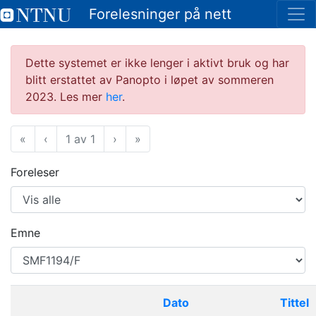
Forelesninger på nett
Dette systemet er ikke lenger i aktivt bruk og har
blitt erstattet av Panopto i løpet av sommeren
2023. Les mer
her
.
«
Første
‹
Forrige
1 av 1
›
Neste
»
Siste
Foreleser
Emne
Dato
Tittel