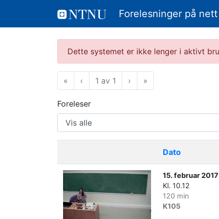
Forelesninger på nett
Dette systemet er ikke lenger i aktivt b
«
Første
‹
Forrige
1 av 1
›
Neste
»
Siste
Foreleser
Dato
15. februar 2017
Kl. 10.12
120 min
K105