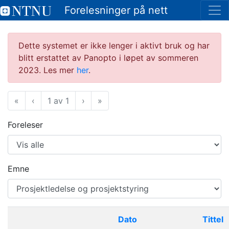
Forelesninger på nett
Dette systemet er ikke lenger i aktivt bruk og har
blitt erstattet av Panopto i løpet av sommeren
2023. Les mer
her
.
«
Første
‹
Forrige
1 av 1
›
Neste
»
Siste
Foreleser
Emne
Dato
Tittel