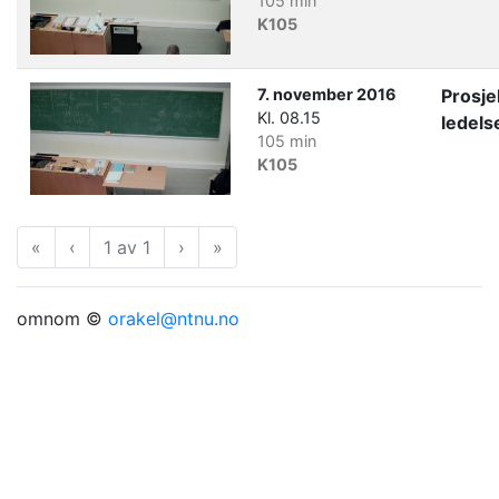
105 min
K105
7. november 2016
Prosje
Kl. 08.15
ledels
105 min
K105
«
Første
‹
Forrige
1 av 1
›
Neste
»
Siste
omnom ©
orakel@ntnu.no