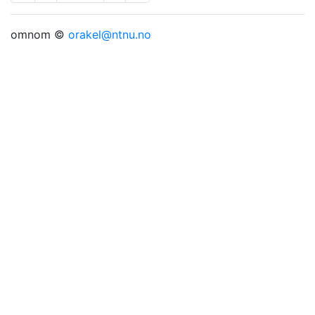
omnom ©
orakel@ntnu.no