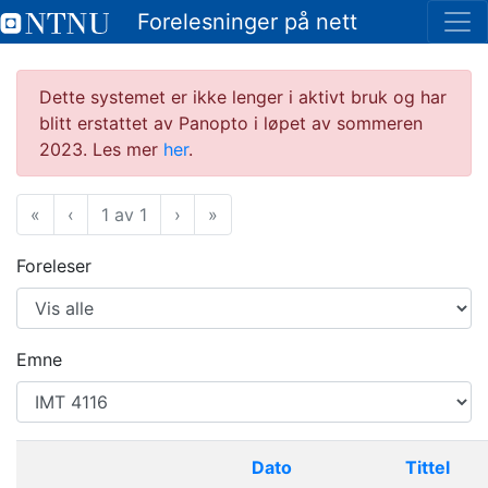
Forelesninger på nett
Dette systemet er ikke lenger i aktivt bruk og har
blitt erstattet av Panopto i løpet av sommeren
2023. Les mer
her
.
«
Første
‹
Forrige
1 av 1
›
Neste
»
Siste
Foreleser
Emne
Dato
Tittel