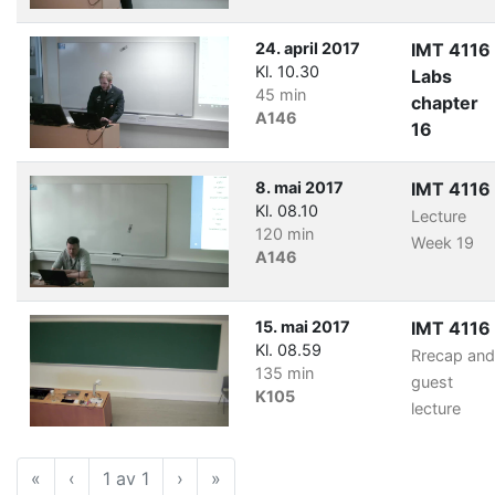
24. april 2017
IMT 4116
Kl. 10.30
Labs
45 min
chapter
A146
16
8. mai 2017
IMT 4116
Kl. 08.10
Lecture
120 min
Week 19
A146
15. mai 2017
IMT 4116
Kl. 08.59
Rrecap and
135 min
guest
K105
lecture
«
Første
‹
Forrige
1 av 1
›
Neste
»
Siste