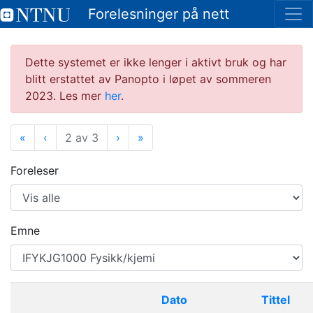
Forelesninger på nett
Dette systemet er ikke lenger i aktivt bruk og har
blitt erstattet av Panopto i løpet av sommeren
2023. Les mer
her
.
«
Første
‹
Forrige
2 av 3
›
Neste
»
Siste
Foreleser
Emne
Dato
Tittel