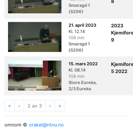
8
Smaragd 1
(S206)
21. april 2023
2023
Kl. 12.14
Kjemifor
108 min
9
Smaragd 1
(S206)
15. mars 2022
Kjemifor
Kl. 08.14
5 2022
108 min
Store Eureka,
2/3 Eureka
«
Første
‹
Forrige
2 av 3
›
Neste
»
Siste
omnom ©
orakel@ntnu.no