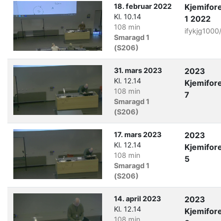
18. februar 2022
Kjemifor
Kl. 10.14
1 2022
108 min
ifykjg1000
Smaragd 1
(S206)
31. mars 2023
2023
Kl. 12.14
Kjemifor
108 min
7
Smaragd 1
(S206)
17. mars 2023
2023
Kl. 12.14
Kjemifor
108 min
5
Smaragd 1
(S206)
14. april 2023
2023
Kl. 12.14
Kjemifor
108 min