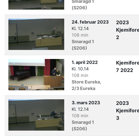
Smaragd 1
(S206)
24. februar 2023
2023
Kl. 12.14
Kjemifor
108 min
2
Smaragd 1
(S206)
1. april 2022
Kjemifor
Kl. 10.14
7 2022
108 min
Store Eureka,
2/3 Eureka
3. mars 2023
2023
Kl. 12.14
Kjemifor
108 min
3
Smaragd 1
(S206)