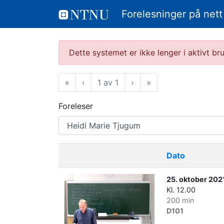
Forelesninger på nett
Dette systemet er ikke lenger i aktivt b
«
Første
‹
Forrige
1 av 1
›
Neste
»
Siste
Foreleser
Dato
25. oktober 202
Kl. 12.00
200 min
D101