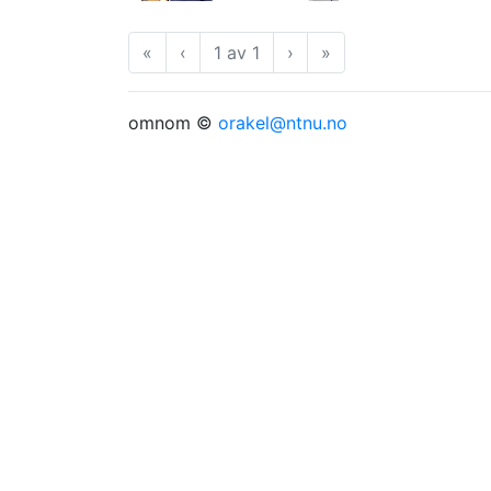
«
Første
‹
Forrige
1 av 1
›
Neste
»
Siste
omnom ©
orakel@ntnu.no