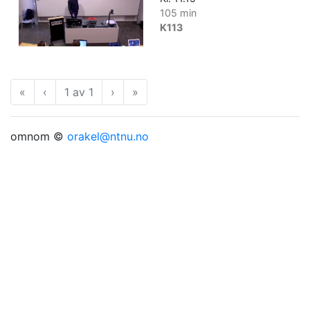
105 min
K113
«
Første
‹
Forrige
1 av 1
›
Neste
»
Siste
omnom ©
orakel@ntnu.no