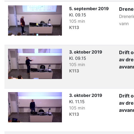
5. september 2019
Drene
Kl. 09.15
Dreneri
105 min
vann
K113
3. oktober 2019
Drift 
Kl. 09.15
av dre
105 min
avvan
K113
3. oktober 2019
Drift 
Kl. 11.15
av dre
105 min
avvan
K113