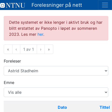
Forelesninger på nett
Dette systemet er ikke lenger i aktivt bruk og har
blitt erstattet av Panopto i løpet av sommeren
2023. Les mer
her
.
«
Første
‹
Forrige
1 av 1
›
Neste
»
Siste
Foreleser
Emne
Dato
Tittel