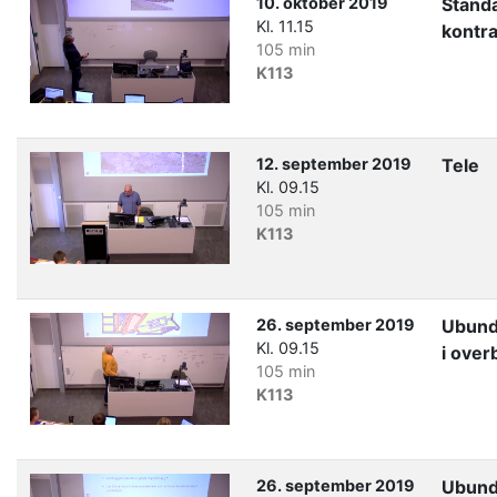
10. oktober 2019
Stand
Kl. 11.15
kontra
105 min
K113
12. september 2019
Tele
Kl. 09.15
105 min
K113
26. september 2019
Ubund
Kl. 09.15
i ove
105 min
K113
26. september 2019
Ubund