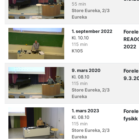
55 min
Store Eureka, 2/3
Eureka
1. september 2022
Forel
Kl. 10.10
REA00
115 min
2022
K105
9. mars 2020
Forel
Kl. 08.10
9.3.2
115 min
Store Eureka, 2/3
Eureka
1. mars 2023
Forel
Kl. 08.10
fysikk
115 min
Store Eureka, 2/3
Eureka