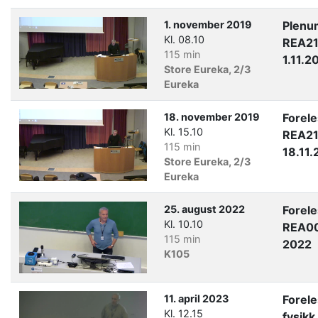
1. november 2019
Plenu
Kl. 08.10
REA21
115 min
1.11.2
Store Eureka, 2/3
Eureka
18. november 2019
Forel
Kl. 15.10
REA21
115 min
18.11.
Store Eureka, 2/3
Eureka
25. august 2022
Forel
Kl. 10.10
REA00
115 min
2022
K105
11. april 2023
Forel
Kl. 12.15
fysikk