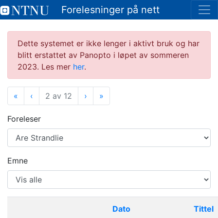
Forelesninger på nett
Dette systemet er ikke lenger i aktivt bruk og har
blitt erstattet av Panopto i løpet av sommeren
2023. Les mer
her
.
«
Første
‹
Forrige
2 av 12
›
Neste
»
Siste
Foreleser
Emne
Dato
Tittel