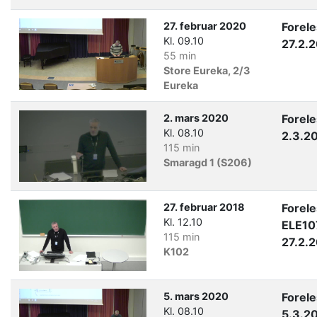
27. februar 2020
Forel
Kl. 09.10
27.2.
55 min
Store Eureka, 2/3
Eureka
2. mars 2020
Forel
Kl. 08.10
2.3.2
115 min
Smaragd 1 (S206)
27. februar 2018
Forel
Kl. 12.10
ELE10
115 min
27.2.
K102
5. mars 2020
Forel
Kl. 08.10
5.3.2