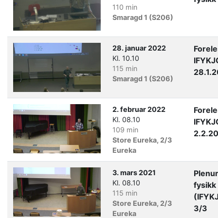
110 min
Smaragd 1 (S206)
28. januar 2022
Forel
Kl. 10.10
IFYKJ
115 min
28.1.
Smaragd 1 (S206)
2. februar 2022
Forel
Kl. 08.10
IFYKJ
109 min
2.2.2
Store Eureka, 2/3
Eureka
3. mars 2021
Plenu
Kl. 08.10
fysikk
115 min
(IFYK
Store Eureka, 2/3
3/3
Eureka