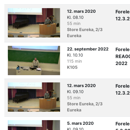
12. mars 2020
Forel
Kl. 08.10
12.3.
55 min
Store Eureka, 2/3
Eureka
22. september 2022
Forel
Kl. 10.10
REA00
115 min
2022
K105
12. mars 2020
Forel
Kl. 09.10
12.3.
55 min
Store Eureka, 2/3
Eureka
5. mars 2020
Forel
Kl. 09.10