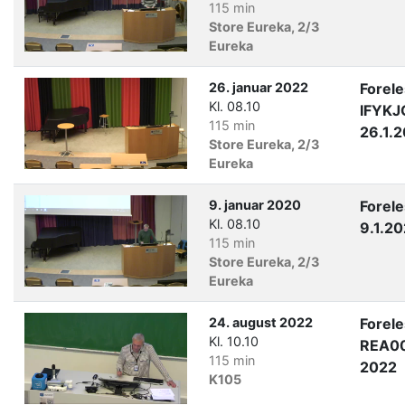
115 min
Store Eureka, 2/3
Eureka
26. januar 2022
Forel
Kl. 08.10
IFYKJ
115 min
26.1.
Store Eureka, 2/3
Eureka
9. januar 2020
Forel
Kl. 08.10
9.1.2
115 min
Store Eureka, 2/3
Eureka
24. august 2022
Forel
Kl. 10.10
REA00
115 min
2022
K105