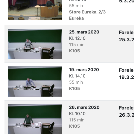
5.3.2
55 min
Store Eureka, 2/3
Eureka
25. mars 2020
Forel
Kl. 12.10
25.3.
115 min
K105
19. mars 2020
Forel
Kl. 14.10
19.3.
55 min
K105
26. mars 2020
Forel
Kl. 10.10
26.3.
115 min
K105