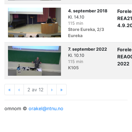
4. september 2018
Forel
Kl. 14.10
REA21
115 min
4.9.2
Store Eureka, 2/3
Eureka
7. september 2022
Forel
Kl. 10.10
REA00
115 min
2022
K105
«
Første
‹
Forrige
2 av 12
›
Neste
»
Siste
omnom ©
orakel@ntnu.no